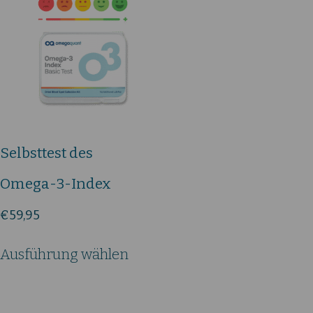
Selbsttest des
Omega-3-Index
€
59,95
Dieses
Ausführung wählen
Produkt
weist
mehrere