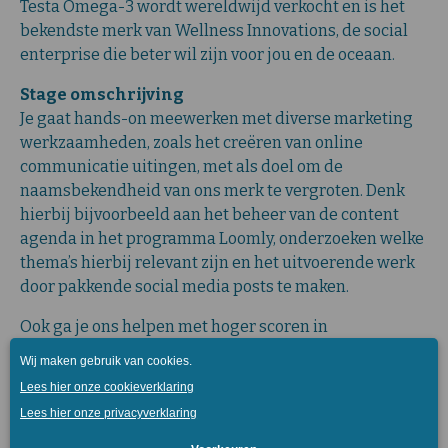
Testa Omega-3 wordt wereldwijd verkocht en is het
bekendste merk van Wellness Innovations, de social
enterprise die beter wil zijn voor jou en de oceaan.
Stage omschrijving
Je gaat hands-on meewerken met diverse marketing
werkzaamheden, zoals het creëren van online
communicatie uitingen, met als doel om de
naamsbekendheid van ons merk te vergroten. Denk
hierbij bijvoorbeeld aan het beheer van de content
agenda in het programma Loomly, onderzoeken welke
thema’s hierbij relevant zijn en het uitvoerende werk
door pakkende social media posts te maken.
Ook ga je ons helpen met hoger scoren in
zoekmachines zoals Google, door je te verdiepen in
linkbuilding en het schrijven van SEO content.
Daarnaast kun jij je steentje bijdragen bij het
meedenken en ontwikkelen van marketingcampagnes
waarbij we met z’n allen veel impact kunnen maken.