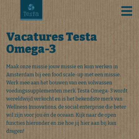
Vacatures Testa
Omega-3
Maak onze missie jouw missie en kom werken in
Amsterdam bij een food scale-up met een missie.
Werk mee aan het bouwen van een volwassen
voedingssupplementen merk. Testa Omega-3 wordt
wereldwijd verkocht en is het bekendste merk van
Wellness Innovations, de social enterprise die beter
wil zijn voor jou én de oceaan.
Kijk naar de open
functies hieronder en zie hoe jij hier aan bij kan
dragen!