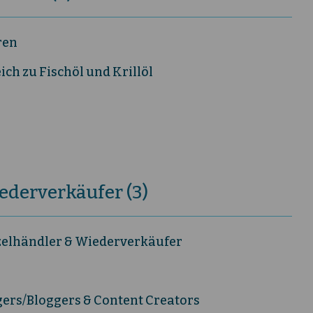
ren
ch zu Fischöl und Krillöl
ederverkäufer (3)
zelhändler & Wiederverkäufer
gers/Bloggers & Content Creators