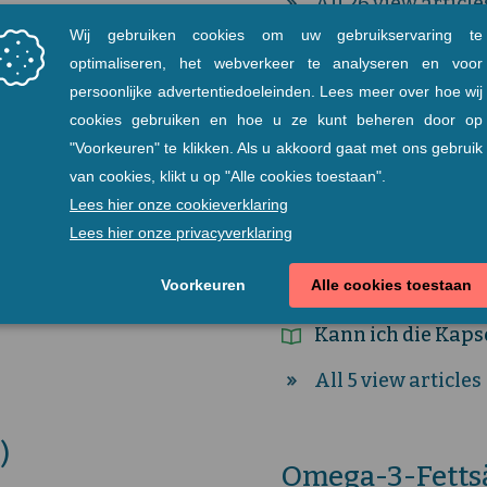
All 26 view article
Lagerungshinwe
Lagerungshinwei
Hinweise zu Halt
Kann ich die Kap
außerhalb des an
?
Kann ich die Kaps
All 5 view articles
)
Omega-3-Fettsä