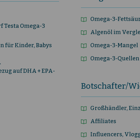
Omega-3-Fettsäu
f Testa Omega-3
Algenöl im Verglei
 für Kinder, Babys
Omega-3-Mangel
Omega-3-Quellen
r
Bezug auf DHA + EPA-
Botschafter/Wi
Großhändler, Ein
Affiliates
Influencers, Vlog