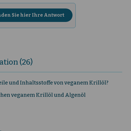
tion (26)
ile und Inhaltsstoffe von veganem Krillöl?
chen veganem Krillöl und Algenöl