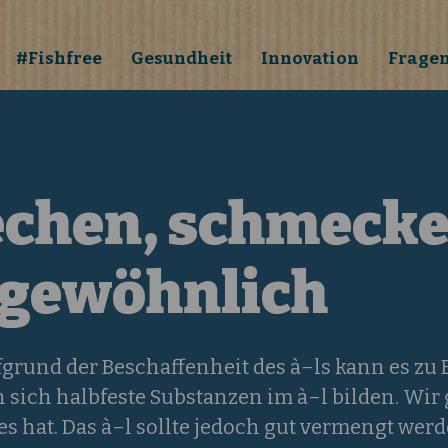
#Fishfree
Gesundheit
Innovation
Frage
iechen, schmeck
 gewöhnlich
ufgrund der Beschaffenheit des à–ls kann es z
ich halbfeste Substanzen im à–l bilden. Wir g
s hat. Das à–l sollte jedoch gut vermengt wer