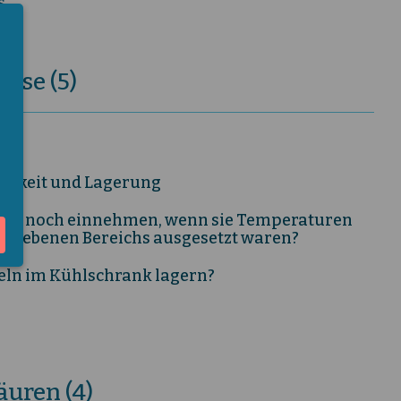
s
ise (5)
se
barkeit und Lagerung
seln noch einnehmen, wenn sie Temperaturen
gegebenen Bereichs ausgesetzt waren?
eln im Kühlschrank lagern?
uren (4)